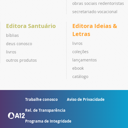
obras sociais redentoristas
secretariado vocacional
Editora Santuário
Editora Ideias &
Letras
bíblias
livros
deus conosco
coleções
livros
lançamentos
outros produtos
ebook
catálogo
Trabalhe conosco
Aviso de Privacidade
Rel. de Transparência
Programa de Integridade