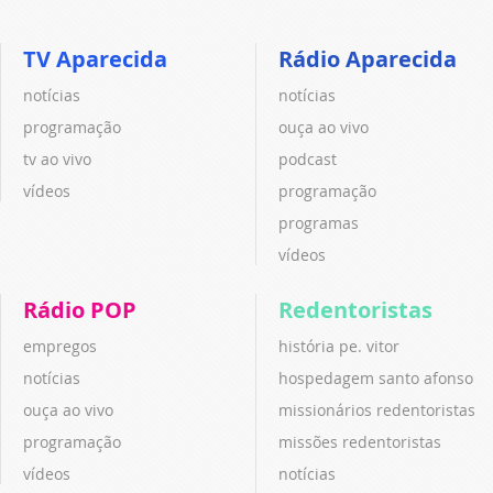
TV Aparecida
Rádio Aparecida
notícias
notícias
programação
ouça ao vivo
tv ao vivo
podcast
vídeos
programação
programas
vídeos
Rádio POP
Redentoristas
empregos
história pe. vitor
notícias
hospedagem santo afonso
ouça ao vivo
missionários redentoristas
programação
missões redentoristas
vídeos
notícias