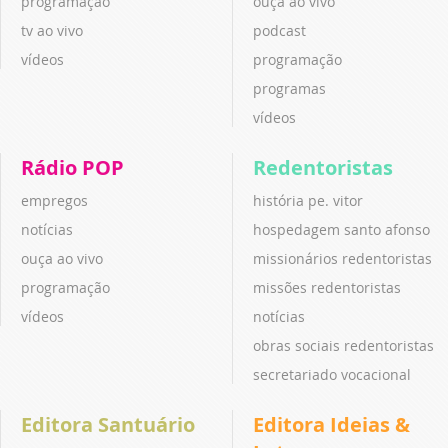
programação
ouça ao vivo
tv ao vivo
podcast
vídeos
programação
programas
vídeos
Rádio POP
Redentoristas
empregos
história pe. vitor
notícias
hospedagem santo afonso
ouça ao vivo
missionários redentoristas
programação
missões redentoristas
vídeos
notícias
obras sociais redentoristas
secretariado vocacional
Editora Santuário
Editora Ideias &