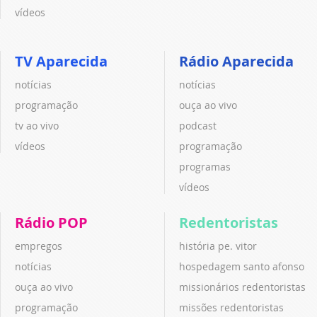
vídeos
TV Aparecida
Rádio Aparecida
notícias
notícias
programação
ouça ao vivo
tv ao vivo
podcast
vídeos
programação
programas
vídeos
Rádio POP
Redentoristas
empregos
história pe. vitor
notícias
hospedagem santo afonso
ouça ao vivo
missionários redentoristas
programação
missões redentoristas