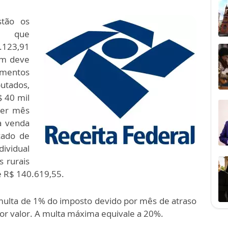
stão os
s, que
.123,91
ém deve
imentos
utados,
 40 mil
uer mês
a venda
cado de
ividual
s rurais
e R$ 140.619,55.
multa de 1% do imposto devido por mês de atraso
or valor. A multa máxima equivale a 20%.