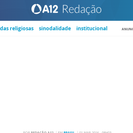
das religiosas
sinodalidade
institucional
ANUNC
POR
REDAÇÃO A12
EM
BRASIL
01 MAR 2016 - 08H03