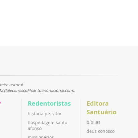
reito autoral.
12 (faleconosco@santuarionacional.com).
P
Redentoristas
Editora
Santuário
história pe. vitor
bíblias
hospedagem santo
afonso
deus conosco
missionários