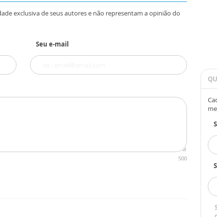
dade exclusiva de seus autores e não representam a opinião do
Seu e-mail
QU
Cad
me
500
S