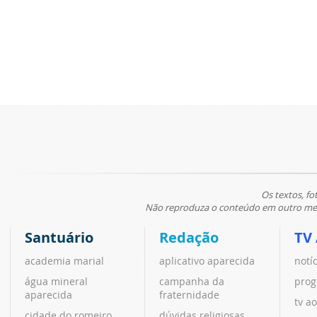
Os textos, fo
Não reproduza o conteúdo em outro meio
Santuário
Redação
TV
academia marial
aplicativo aparecida
notí
água mineral
campanha da
prog
aparecida
fraternidade
tv ao
cidade do romeiro
dúvidas religiosas