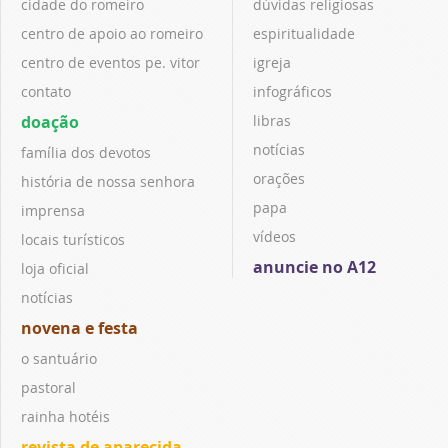
cidade do romeiro
dúvidas religiosas
centro de apoio ao romeiro
espiritualidade
centro de eventos pe. vitor
igreja
contato
infográficos
doação
libras
notícias
família dos devotos
orações
história de nossa senhora
papa
imprensa
vídeos
locais turísticos
anuncie no A12
loja oficial
notícias
novena e festa
o santuário
pastoral
rainha hotéis
revista de aparecida