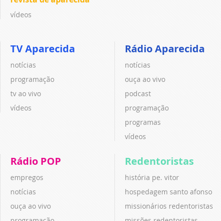
vídeos
TV Aparecida
Rádio Aparecida
notícias
notícias
programação
ouça ao vivo
tv ao vivo
podcast
vídeos
programação
programas
vídeos
Rádio POP
Redentoristas
empregos
história pe. vitor
notícias
hospedagem santo afonso
ouça ao vivo
missionários redentoristas
programação
missões redentoristas