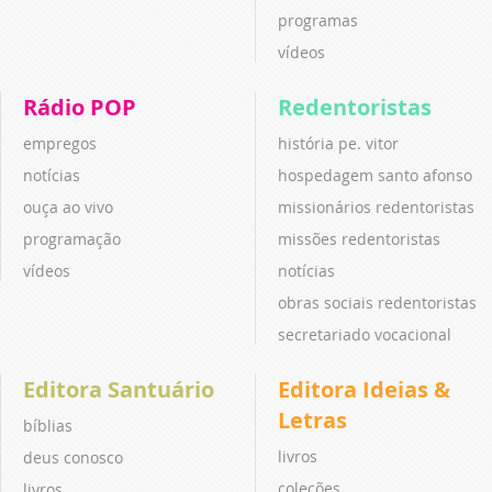
programas
vídeos
Rádio POP
Redentoristas
empregos
história pe. vitor
notícias
hospedagem santo afonso
ouça ao vivo
missionários redentoristas
programação
missões redentoristas
vídeos
notícias
obras sociais redentoristas
secretariado vocacional
Editora Santuário
Editora Ideias &
Letras
bíblias
livros
deus conosco
coleções
livros