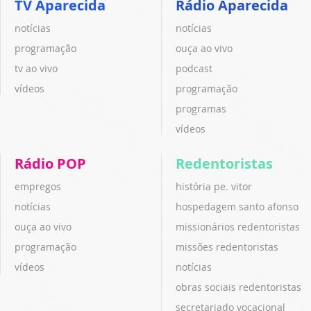
TV Aparecida
Rádio Aparecida
notícias
notícias
programação
ouça ao vivo
tv ao vivo
podcast
vídeos
programação
programas
vídeos
Rádio POP
Redentoristas
empregos
história pe. vitor
notícias
hospedagem santo afonso
ouça ao vivo
missionários redentoristas
programação
missões redentoristas
vídeos
notícias
obras sociais redentoristas
secretariado vocacional