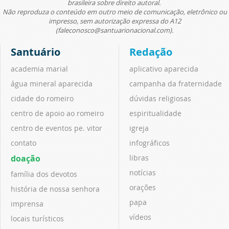
brasileira sobre direito autoral.
Não reproduza o conteúdo em outro meio de comunicação, eletrônico ou
impresso, sem autorização expressa do A12
(faleconosco@santuarionacional.com).
Santuário
Redação
academia marial
aplicativo aparecida
água mineral aparecida
campanha da fraternidade
cidade do romeiro
dúvidas religiosas
centro de apoio ao romeiro
espiritualidade
centro de eventos pe. vitor
igreja
contato
infográficos
doação
libras
notícias
família dos devotos
orações
história de nossa senhora
papa
imprensa
vídeos
locais turísticos