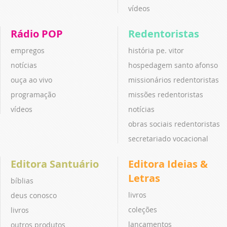
vídeos
Rádio POP
Redentoristas
empregos
história pe. vitor
notícias
hospedagem santo afonso
ouça ao vivo
missionários redentoristas
programação
missões redentoristas
vídeos
notícias
obras sociais redentoristas
secretariado vocacional
Editora Santuário
Editora Ideias &
Letras
bíblias
livros
deus conosco
coleções
livros
lançamentos
outros produtos