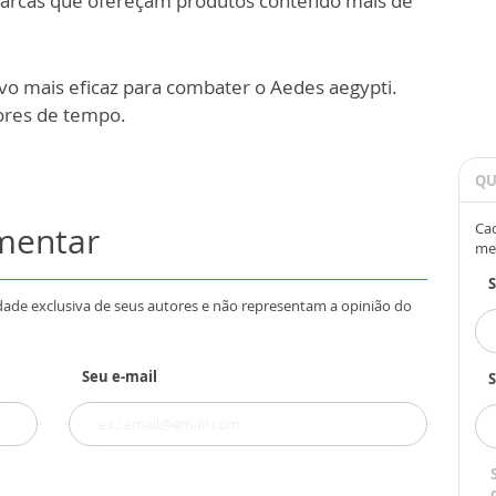
r marcas que ofereçam produtos contendo mais de
tivo mais eficaz para combater o Aedes aegypti.
ores de tempo.
QU
omentar
Cad
me
dade exclusiva de seus autores e não representam a opinião do
Seu e-mail
S