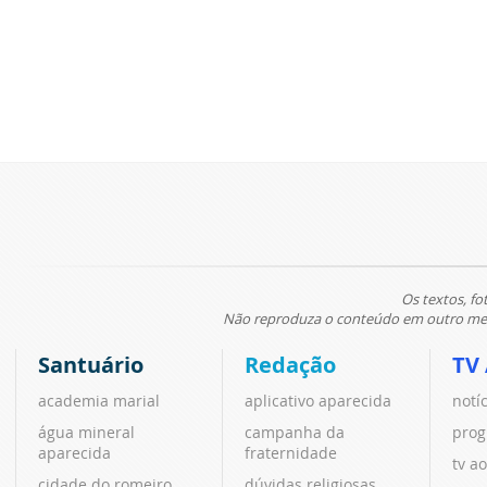
Os textos, fo
Não reproduza o conteúdo em outro meio
Santuário
Redação
TV
academia marial
aplicativo aparecida
notí
água mineral
campanha da
prog
aparecida
fraternidade
tv ao
cidade do romeiro
dúvidas religiosas