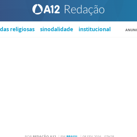
das religiosas
sinodalidade
institucional
ANUNC
POR
REDAÇÃO A12
EM
BRASIL
08 FEV 2016 - 07H28