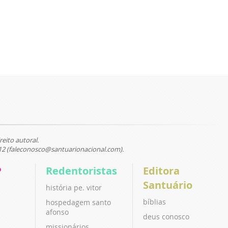
reito autoral.
12 (faleconosco@santuarionacional.com).
P
Redentoristas
Editora
Santuário
história pe. vitor
bíblias
hospedagem santo
afonso
deus conosco
missionários