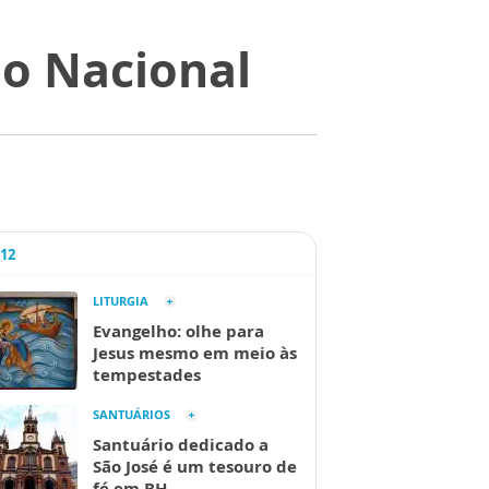
io Nacional
A12
LITURGIA
Evangelho: olhe para
Jesus mesmo em meio às
tempestades
SANTUÁRIOS
Santuário dedicado a
São José é um tesouro de
fé em BH