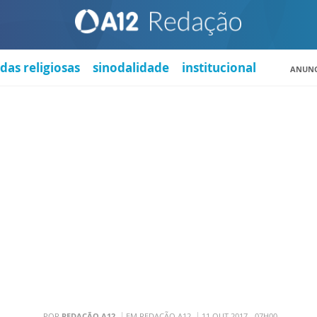
das religiosas
sinodalidade
institucional
ANUNC
POR
REDAÇÃO A12
EM REDAÇÃO A12
11 OUT 2017 - 07H00