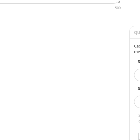
500
QU
Cad
me
S