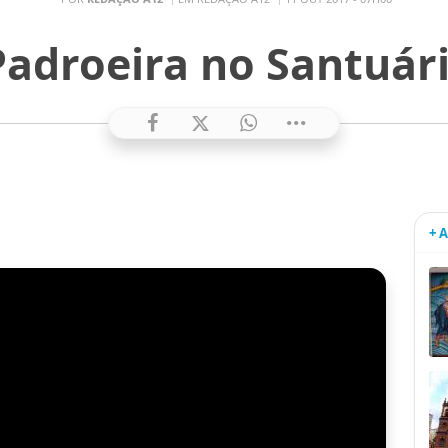
Padroeira no Santuár
+ 