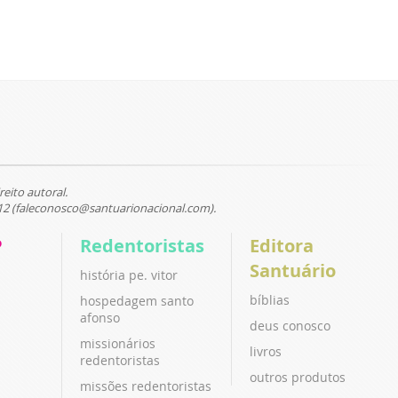
reito autoral.
12 (faleconosco@santuarionacional.com).
P
Redentoristas
Editora
Santuário
história pe. vitor
bíblias
hospedagem santo
afonso
deus conosco
missionários
livros
redentoristas
outros produtos
missões redentoristas