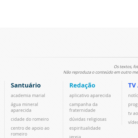
Os textos, fo
Não reproduza o conteúdo em outro meio
Santuário
Redação
TV
academia marial
aplicativo aparecida
notí
água mineral
campanha da
prog
aparecida
fraternidade
tv ao
cidade do romeiro
dúvidas religiosas
víde
centro de apoio ao
espiritualidade
romeiro
igreja