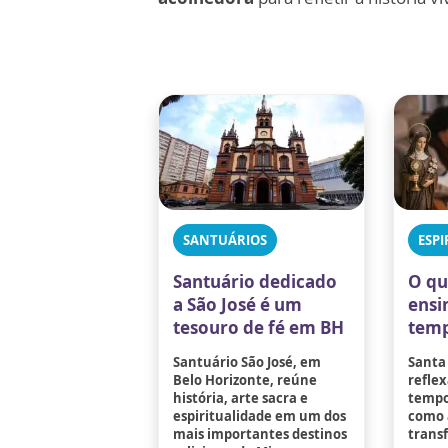
SANTUÁRIOS
ESPI
Santuário dedicado
O qu
a São José é um
ensi
tesouro de fé em BH
temp
Santuário São José, em
Santa
Belo Horizonte, reúne
reflex
história, arte sacra e
tempo
espiritualidade em um dos
como 
mais importantes destinos
trans