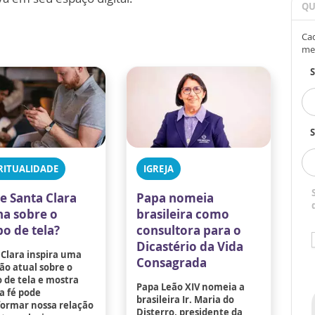
QU
Cad
me
S
RITUALIDADE
IGREJA
e Santa Clara
Papa nomeia
na sobre o
brasileira como
o de tela?
consultora para o
Dicastério da Vida
 Clara inspira uma
Consagrada
ão atual sobre o
 de tela e mostra
Papa Leão XIV nomeia a
a fé pode
brasileira Ir. Maria do
formar nossa relação
Disterro, presidente da