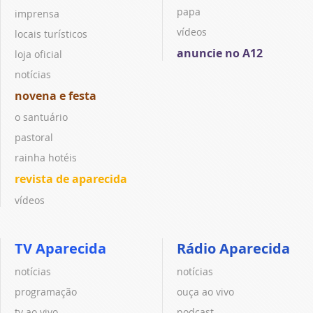
papa
imprensa
vídeos
locais turísticos
anuncie no A12
loja oficial
notícias
novena e festa
o santuário
pastoral
rainha hotéis
revista de aparecida
vídeos
TV Aparecida
Rádio Aparecida
notícias
notícias
programação
ouça ao vivo
tv ao vivo
podcast