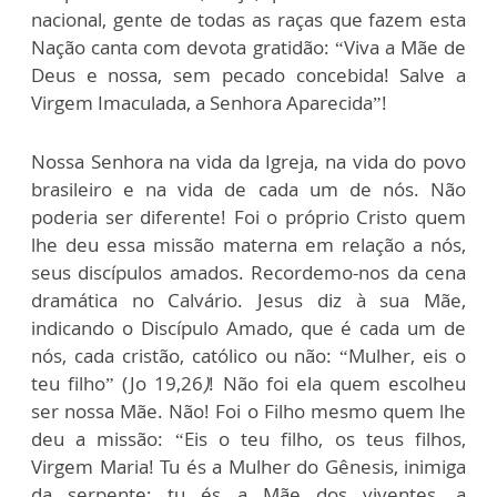
nacional, gente de todas as raças que fazem esta
Nação canta com devota gratidão: “Viva a Mãe de
Deus e nossa, sem pecado concebida! Salve a
Virgem Imaculada, a Senhora Aparecida”!
Nossa Senhora na vida da Igreja, na vida do povo
brasileiro e na vida de cada um de nós. Não
poderia ser diferente! Foi o próprio Cristo quem
lhe deu essa missão materna em relação a nós,
seus discípulos amados. Recordemo-nos da cena
dramática no Calvário. Jesus diz à sua Mãe,
indicando o Discípulo Amado, que é cada um de
nós, cada cristão, católico ou não: “Mulher, eis o
teu filho” (Jo 19,26
)
! Não foi ela quem escolheu
ser nossa Mãe. Não! Foi o Filho mesmo quem lhe
deu a missão: “Eis o teu filho, os teus filhos,
Virgem Maria! Tu és a Mulher do Gênesis, inimiga
da serpente; tu és a Mãe dos viventes, a