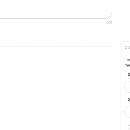
500
QU
Cad
me
S