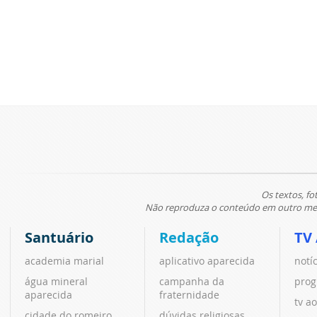
Os textos, fo
Não reproduza o conteúdo em outro meio
Santuário
Redação
TV
academia marial
aplicativo aparecida
notí
água mineral
campanha da
prog
aparecida
fraternidade
tv ao
cidade do romeiro
dúvidas religiosas