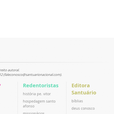
reito autoral.
12 (faleconosco@santuarionacional.com).
P
Redentoristas
Editora
Santuário
história pe. vitor
bíblias
hospedagem santo
afonso
deus conosco
missionários