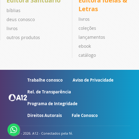
Editora Santuário
Editora Ideias &
Letras
bíblias
livros
deus conosco
coleções
livros
lançamentos
outros produtos
ebook
catálogo
Trabalhe conosco
Aviso de Privacidade
Rel. de Transparência
Programa de Integridade
Direitos Autorais
Fale Conosco
© 2007 - 2026. A12 - Conectados pela fé.