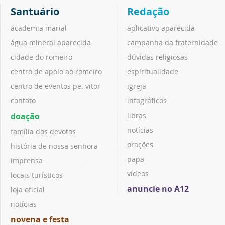
Santuário
Redação
academia marial
aplicativo aparecida
água mineral aparecida
campanha da fraternidade
cidade do romeiro
dúvidas religiosas
centro de apoio ao romeiro
espiritualidade
centro de eventos pe. vitor
igreja
contato
infográficos
doação
libras
notícias
família dos devotos
orações
história de nossa senhora
papa
imprensa
vídeos
locais turísticos
anuncie no A12
loja oficial
notícias
novena e festa