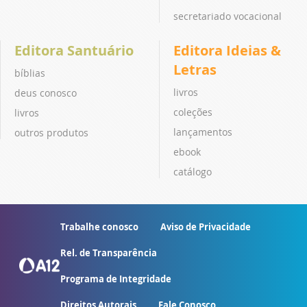
secretariado vocacional
Editora Santuário
Editora Ideias &
Letras
bíblias
livros
deus conosco
coleções
livros
lançamentos
outros produtos
ebook
catálogo
Trabalhe conosco
Aviso de Privacidade
Rel. de Transparência
Programa de Integridade
Direitos Autorais
Fale Conosco