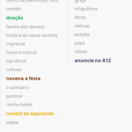
centro de eventos pe. vitor
igreja
contato
infográficos
doação
libras
notícias
família dos devotos
orações
história de nossa senhora
papa
imprensa
vídeos
locais turísticos
anuncie no A12
loja oficial
notícias
novena e festa
o santuário
pastoral
rainha hotéis
revista de aparecida
vídeos