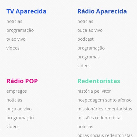
TV Aparecida
Rádio Aparecida
notícias
notícias
programação
ouça ao vivo
tv ao vivo
podcast
vídeos
programação
programas
vídeos
Rádio POP
Redentoristas
empregos
história pe. vitor
notícias
hospedagem santo afonso
ouça ao vivo
missionários redentoristas
programação
missões redentoristas
vídeos
notícias
obras sociais redentoristas