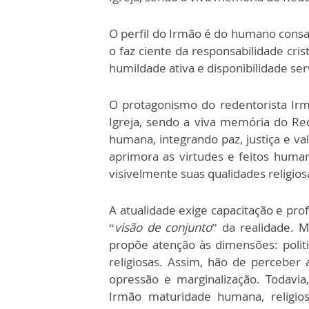
O perfil do Irmão é do humano consag
o faz ciente da responsabilidade cris
humildade ativa e disponibilidade serv
O protagonismo do redentorista Ir
Igreja, sendo a viva memória do Re
humana, integrando paz, justiça e valo
aprimora as virtudes e feitos human
visivelmente suas qualidades religio
A atualidade exige capacitação e pro
“
visão de conjunto
” da realidade. 
propõe atenção às dimensões: politic
religiosas. Assim, hão de perceber
opressão e marginalização. Todavi
Irmão maturidade humana, religiosa