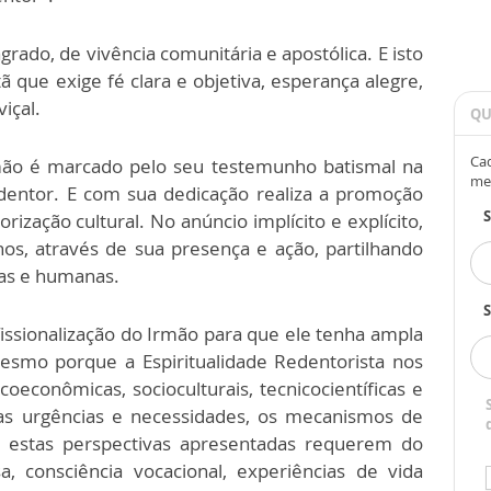
rado, de vivência comunitária e apostólica. E isto
tã que exige fé clara e objetiva, esperança alegre,
içal.
QU
Cad
mão é marcado pelo seu testemunho batismal na
me
dentor. E com sua dedicação realiza a promoção
rização cultural. No anúncio implícito e explícito,
os, através de sua presença e ação, partilhando
sas e humanas.
S
fissionalização do Irmão para que ele tenha ampla
Mesmo porque a Espiritualidade Redentorista nos
oeconômicas, socioculturais, tecnicocientíficas e
 as urgências e necessidades, os mecanismos de
a, estas perspectivas apresentadas requerem do
, consciência vocacional, experiências de vida