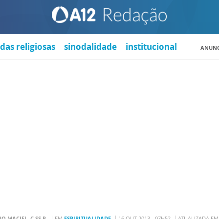
das religiosas
sinodalidade
institucional
ANUNC
O MACIEL, C.SS.R.
EM
ESPIRITUALIDADE
16 OUT 2013 - 07H52
ATUALIZADA EM 