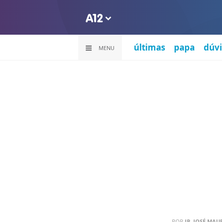
últimas
papa
dúvi
MENU
POR
IR. JOSÉ MAUR