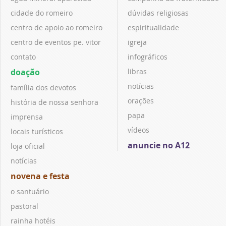
cidade do romeiro
dúvidas religiosas
centro de apoio ao romeiro
espiritualidade
centro de eventos pe. vitor
igreja
contato
infográficos
doação
libras
notícias
família dos devotos
orações
história de nossa senhora
papa
imprensa
vídeos
locais turísticos
anuncie no A12
loja oficial
notícias
novena e festa
o santuário
pastoral
rainha hotéis