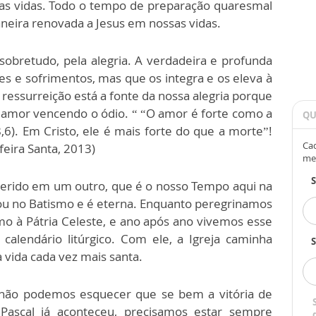
s vidas. Todo o tempo de preparação quaresmal
neira renovada a Jesus em nossas vidas.
sobretudo, pela alegria. A verdadeira e profunda
res e sofrimentos, mas que os integra e os eleva à
essurreição está a fonte da nossa alegria porque
 amor vencendo o ódio. “ “O amor é forte como a
QU
8,6). Em Cristo, ele é mais forte do que a morte”!
Cad
feira Santa, 2013)
me
nserido em um outro, que é o nosso Tempo aqui na
çou no Batismo e é eterna. Enquanto peregrinamos
o à Pátria Celeste, e ano após ano vivemos esse
alendário litúrgico. Com ele, a Igreja caminha
S
 vida cada vez mais santa.
 não podemos esquecer que se bem a vitória de
ascal já aconteceu, precisamos estar sempre