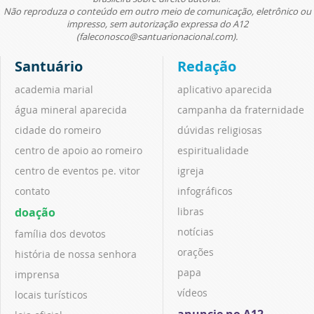
Não reproduza o conteúdo em outro meio de comunicação, eletrônico ou
impresso, sem autorização expressa do A12
(faleconosco@santuarionacional.com).
Santuário
Redação
academia marial
aplicativo aparecida
água mineral aparecida
campanha da fraternidade
cidade do romeiro
dúvidas religiosas
centro de apoio ao romeiro
espiritualidade
centro de eventos pe. vitor
igreja
contato
infográficos
doação
libras
notícias
família dos devotos
orações
história de nossa senhora
papa
imprensa
vídeos
locais turísticos
anuncie no A12