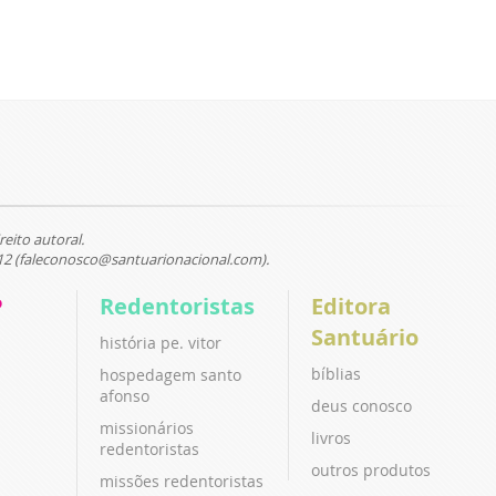
reito autoral.
12 (faleconosco@santuarionacional.com).
P
Redentoristas
Editora
Santuário
história pe. vitor
bíblias
hospedagem santo
afonso
deus conosco
missionários
livros
redentoristas
outros produtos
missões redentoristas