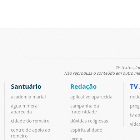
Os textos, fo
Não reproduza o conteúdo em outro meio
Santuário
Redação
TV
academia marial
aplicativo aparecida
notí
água mineral
campanha da
prog
aparecida
fraternidade
tv ao
cidade do romeiro
dúvidas religiosas
víde
centro de apoio ao
espiritualidade
romeiro
igreja