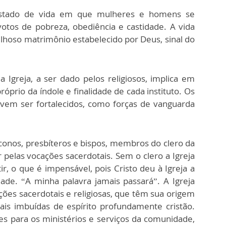
 estado de vida em que mulheres e homens se
otos de pobreza, obediência e castidade. A vida
vilhoso matrimônio estabelecido por Deus, sinal do
 Igreja, a ser dado pelos religiosos, implica em
óprio da índole e finalidade de cada instituto. Os
devem ser fortalecidos, como forças de vanguarda
áconos, presbíteros e bispos, membros do clero da
r pelas vocações sacerdotais. Sem o clero a Igreja
tir, o que é impensável, pois Cristo deu à Igreja a
dade. “A minha palavra jamais passará”. A Igreja
ões sacerdotais e religiosas, que têm sua origem
s imbuídas de espírito profundamente cristão.
 para os ministérios e serviços da comunidade,