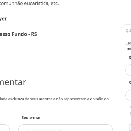
comunhão eucarística, etc.
yer
QU
asso Fundo - RS
Cad
me
omentar
S
dade exclusiva de seus autores e não representam a opinião do
Seu e-mail