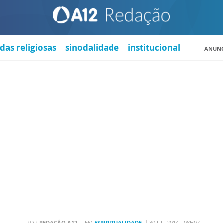
das religiosas
sinodalidade
institucional
ANUNC
POR
REDAÇÃO A12
EM
ESPIRITUALIDADE
30 JUL 2014 - 08H07