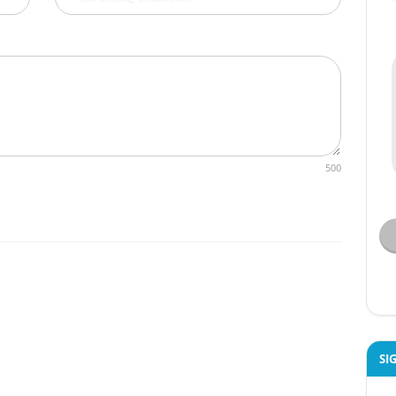
500
SI