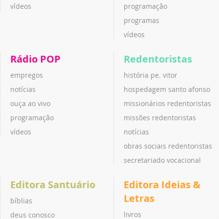
vídeos
programação
programas
vídeos
Rádio POP
Redentoristas
empregos
história pe. vitor
notícias
hospedagem santo afonso
ouça ao vivo
missionários redentoristas
programação
missões redentoristas
vídeos
notícias
obras sociais redentoristas
secretariado vocacional
Editora Santuário
Editora Ideias &
Letras
bíblias
livros
deus conosco