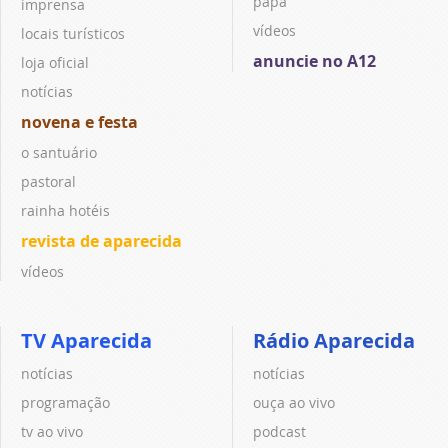
papa
imprensa
vídeos
locais turísticos
anuncie no A12
loja oficial
notícias
novena e festa
o santuário
pastoral
rainha hotéis
revista de aparecida
vídeos
TV Aparecida
Rádio Aparecida
notícias
notícias
programação
ouça ao vivo
tv ao vivo
podcast