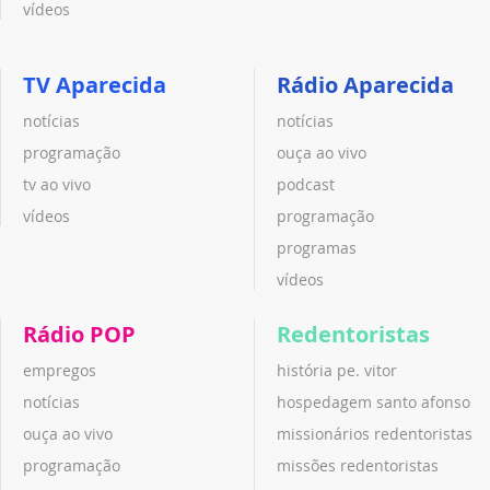
vídeos
TV Aparecida
Rádio Aparecida
notícias
notícias
programação
ouça ao vivo
tv ao vivo
podcast
vídeos
programação
programas
vídeos
Rádio POP
Redentoristas
empregos
história pe. vitor
notícias
hospedagem santo afonso
ouça ao vivo
missionários redentoristas
programação
missões redentoristas