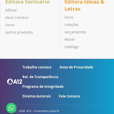
Editora Santuário
Editora Ideias &
Letras
bíblias
livros
deus conosco
coleções
livros
lançamentos
outros produtos
ebook
catálogo
Trabalhe conosco
Aviso de Privacidade
Rel. de Transparência
Programa de Integridade
Direitos Autorais
Fale Conosco
© 2007 - 2026. A12 - Conectados pela fé.