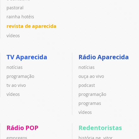
pastoral
rainha hotéis
revista de aparecida
vídeos
TV Aparecida
Rádio Aparecida
notícias
notícias
programação
ouça ao vivo
tv ao vivo
podcast
vídeos
programação
programas
vídeos
Rádio POP
Redentoristas
empregos
história pe. vitor