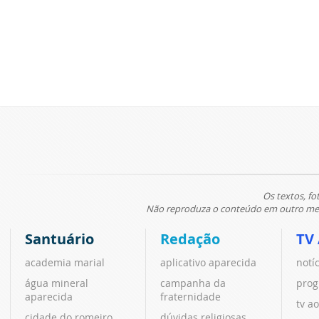
Os textos, fo
Não reproduza o conteúdo em outro meio
Santuário
Redação
TV
academia marial
aplicativo aparecida
notí
água mineral
campanha da
prog
aparecida
fraternidade
tv ao
cidade do romeiro
dúvidas religiosas