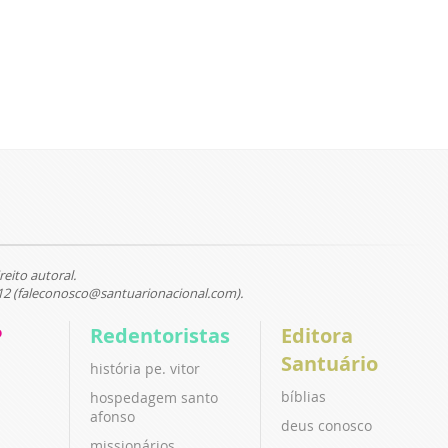
reito autoral.
12 (faleconosco@santuarionacional.com).
P
Redentoristas
Editora
Santuário
história pe. vitor
bíblias
hospedagem santo
afonso
deus conosco
missionários