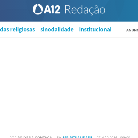
das religiosas
sinodalidade
institucional
ANUNC
POR
POLYANA GONZAGA
EM
ESPIRITUALIDADE
27 MAR 2016 - 06H00