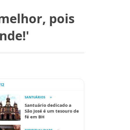
 melhor, pois
nde!'
A12
SANTUÁRIOS
Santuário dedicado a
São José é um tesouro de
fé em BH