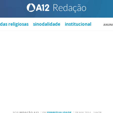
das religiosas
sinodalidade
institucional
ANUNC
POR
REDAÇÃO A12
EM
ESPIRITUALIDADE
08 MAI 2014 - 14H28