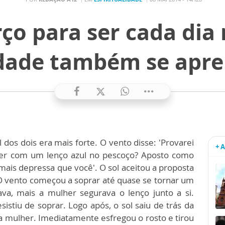
ço para ser cada dia
ade também se apre
 dos dois era mais forte. O vento disse: 'Provarei
+ 
her com um lenço azul no pescoço? Aposto como
 mais depressa que você'. O sol aceitou a proposta
O vento começou a soprar até quase se tornar um
va, mais a mulher segurava o lenço junto a si.
istiu de soprar. Logo após, o sol saiu de trás da
 mulher. Imediatamente esfregou o rosto e tirou