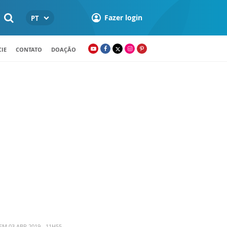
Fazer login
PT
IE
CONTATO
DOAÇÃO
M 03 ABR 2019 - 11H55