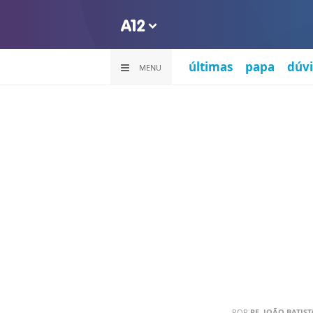
últimas
papa
dúvi
MENU
POR
PE. JOÃO BATIST