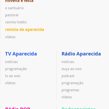
novena e festa
o santuário
pastoral
rainha hotéis
revista de aparecida
vídeos
TV Aparecida
Rádio Aparecida
notícias
notícias
programação
ouça ao vivo
tv ao vivo
podcast
vídeos
programação
programas
vídeos