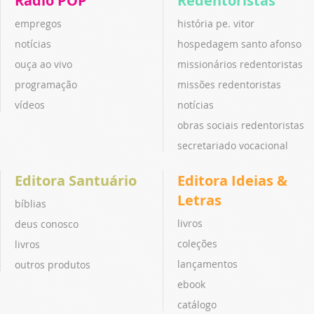
Rádio POP
Redentoristas
empregos
história pe. vitor
notícias
hospedagem santo afonso
ouça ao vivo
missionários redentoristas
programação
missões redentoristas
vídeos
notícias
obras sociais redentoristas
secretariado vocacional
Editora Santuário
Editora Ideias &
Letras
bíblias
livros
deus conosco
coleções
livros
lançamentos
outros produtos
ebook
catálogo