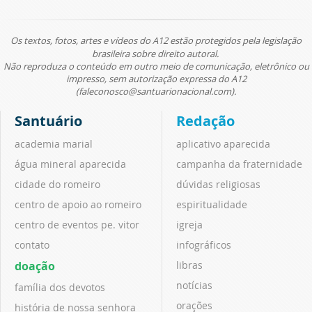
Os textos, fotos, artes e vídeos do A12 estão protegidos pela legislação
brasileira sobre direito autoral.
Não reproduza o conteúdo em outro meio de comunicação, eletrônico ou
impresso, sem autorização expressa do A12
(faleconosco@santuarionacional.com).
Santuário
Redação
academia marial
aplicativo aparecida
água mineral aparecida
campanha da fraternidade
cidade do romeiro
dúvidas religiosas
centro de apoio ao romeiro
espiritualidade
centro de eventos pe. vitor
igreja
contato
infográficos
doação
libras
notícias
família dos devotos
orações
história de nossa senhora