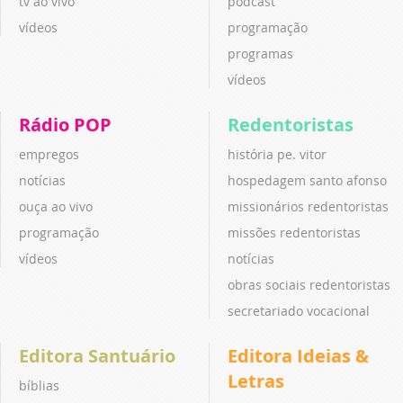
tv ao vivo
podcast
vídeos
programação
programas
vídeos
Rádio POP
Redentoristas
empregos
história pe. vitor
notícias
hospedagem santo afonso
ouça ao vivo
missionários redentoristas
programação
missões redentoristas
vídeos
notícias
obras sociais redentoristas
secretariado vocacional
Editora Santuário
Editora Ideias &
Letras
bíblias