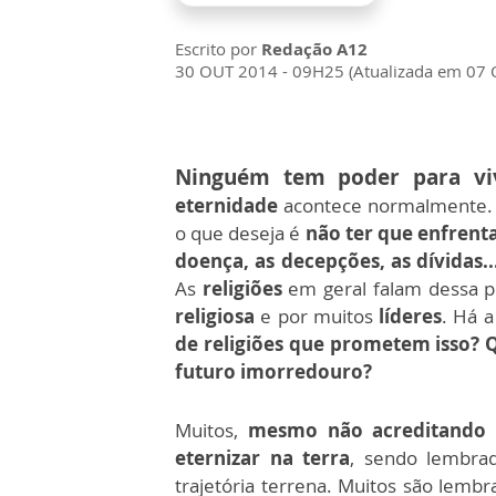
Escrito por
Redação A12
30 OUT 2014 - 09H25 (Atualizada em 07
Ninguém tem poder para vi
eternidade
acontece normalmente.
o que deseja é
não ter que enfrenta
doença, as decepções, as dívidas..
As
religiões
em geral falam dessa p
religiosa
e por muitos
líderes
. Há 
de religiões que prometem isso? 
futuro imorredouro?
Muitos,
mesmo não acreditando n
eternizar na terra
, sendo lembrad
trajetória terrena. Muitos são lemb