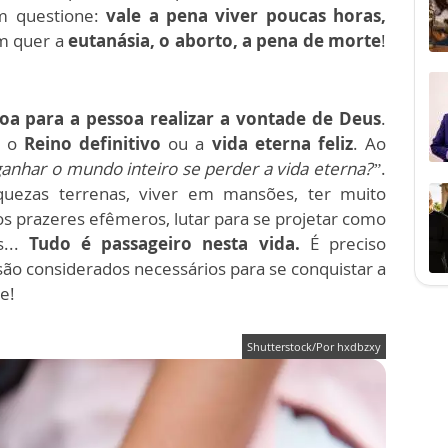
m questione:
vale a pena viver poucas horas,
 quer a
eutanásia, o aborto, a pena de morte
!
 boa para a pessoa realizar a vontade de Deus
.
r o
Reino definitivo
ou a
vida eterna feliz
. Ao
ganhar o mundo inteiro se perder a vida eterna?”
.
quezas terrenas, viver em mansões, ter muito
s prazeres efêmeros, lutar para se projetar como
s...
Tudo é passageiro nesta vida.
É preciso
são considerados necessários para se conquistar a
e!
Shutterstock/Por hxdbzxy