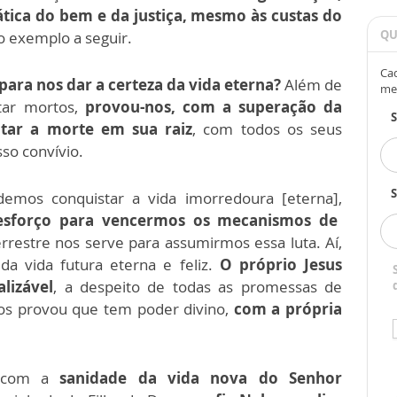
tica do bem e da justiça, mesmo às custas do
QU
 o exemplo a seguir.
Cad
para nos dar a certeza da vida eterna?
Além de
me
itar mortos,
provou-nos, com a superação da
tar a morte em sua raiz
, com todos os seus
so convívio.
S
emos conquistar a vida imorredoura [eterna],
 esforço para vencermos os mecanismos de
rrestre nos serve para assumirmos essa luta. Aí,
a vida futura eterna e feliz.
O próprio Jesus
lizável
, a despeito de todas as promessas de
nos provou que tem poder divino,
com a própria
 com a
sanidade da vida nova do Senhor