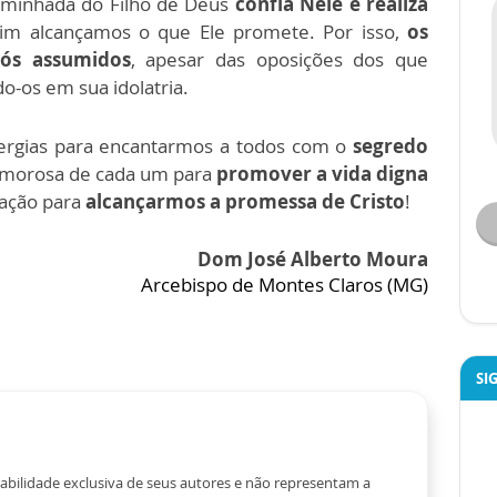
aminhada do Filho de Deus
confia Nele e realiza
sim alcançamos o que Ele promete. Por isso,
os
nós assumidos
, apesar das oposições dos que
o-os em sua idolatria.
nergias para encantarmos a todos com o
segredo
amorosa de cada um para
promover a vida digna
tação para
alcançarmos a promessa de Cristo
!
Dom José Alberto Moura
Arcebispo de Montes Claros (MG)
SI
abilidade exclusiva de seus autores e não representam a