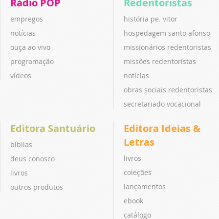
Rádio POP
Redentoristas
empregos
história pe. vitor
notícias
hospedagem santo afonso
ouça ao vivo
missionários redentoristas
programação
missões redentoristas
vídeos
notícias
obras sociais redentoristas
secretariado vocacional
Editora Santuário
Editora Ideias &
Letras
bíblias
livros
deus conosco
coleções
livros
lançamentos
outros produtos
ebook
catálogo