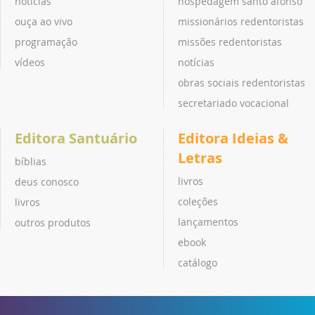
notícias
hospedagem santo afonso
ouça ao vivo
missionários redentoristas
programação
missões redentoristas
vídeos
notícias
obras sociais redentoristas
secretariado vocacional
Editora Santuário
Editora Ideias &
Letras
bíblias
livros
deus conosco
coleções
livros
lançamentos
outros produtos
ebook
catálogo