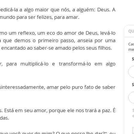
dedicá-la a algo maior que nós, a alguém: Deus. A
 mundo para ser felizes, para amar.
QU
mo um reflexo, um eco do amor de Deus, levá-lo
a que demos o primeiro passo, anseia por uma
Cad
a encantado ao saber-se amado pelos seus filhos.
me
para multiplicá-lo e transformá-lo em algo
S
nteressadamente, amar pelo puro fato de saber
 Está em seu amor, porque ele nos trará a paz. É
idas.
que você quer de mim? O que posso lhe dar?”, eu