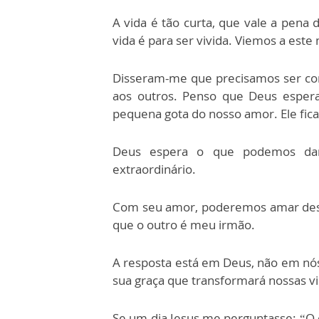
A vida é tão curta, que vale a pena 
vida é para ser vivida. Viemos a este
Disseram-me que precisamos ser co
aos outros. Penso que Deus esper
pequena gota do nosso amor. Ele fic
Deus espera o que podemos dar, 
extraordinário.
Com seu amor, poderemos amar desi
que o outro é meu irmão.
A resposta está em Deus, não em nós.
sua graça que transformará nossas v
Se um dia Jesus me perguntasse: “O 