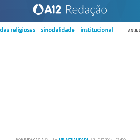
das religiosas
sinodalidade
institucional
ANUNC
POR
REDAÇÃO A12
EM
ESPIRITUALIDADE
21 DEZ 2014 - 07H00