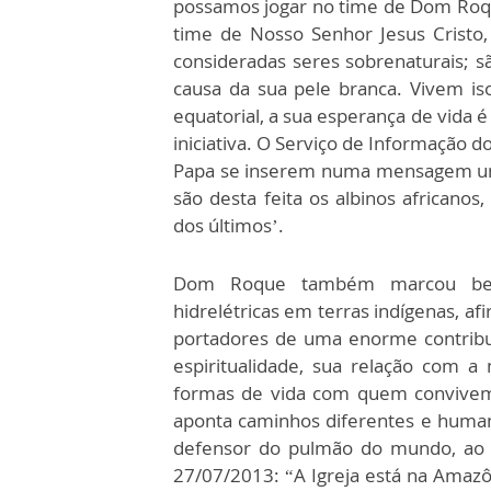
possamos jogar no time de Dom Roqu
time de Nosso Senhor Jesus Cristo,
consideradas seres sobrenaturais; s
causa da sua pele branca. Vivem is
equatorial, a sua esperança de vida 
iniciativa. O Serviço de Informação d
Papa se inserem numa mensagem unive
são desta feita os albinos africanos,
dos últimos’.
Dom Roque também marcou belo
hidrelétricas em terras indígenas, 
portadores de uma enorme contribui
espiritualidade, sua relação com a 
formas de vida com quem convivem
aponta caminhos diferentes e human
defensor do pulmão do mundo, ao e
27/07/2013: “A Igreja está na Amaz