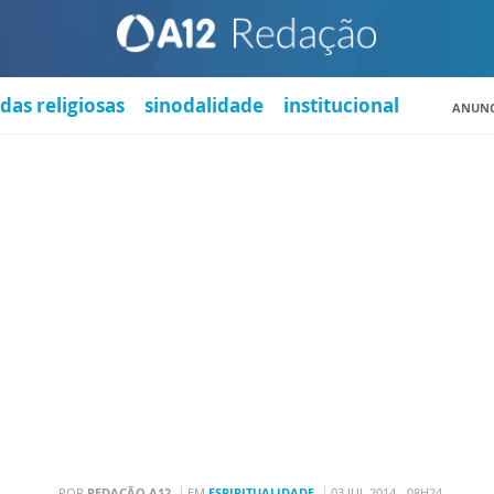
das religiosas
sinodalidade
institucional
ANUNC
POR
REDAÇÃO A12
EM
ESPIRITUALIDADE
03 JUL 2014 - 08H24