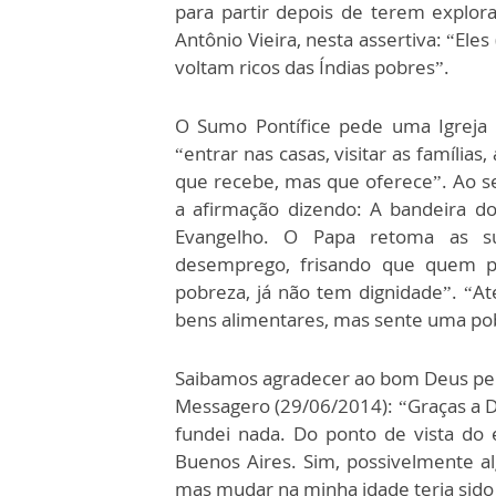
para partir depois de terem explo
Antônio Vieira, nesta assertiva: “Ele
voltam ricos das Índias pobres”.
O Sumo Pontífice pede uma Igreja c
“entrar nas casas, visitar as famílias
que recebe, mas que oferece”. Ao se
a afirmação dizendo: A bandeira do
Evangelho. O Papa retoma as s
desemprego, frisando que quem p
pobreza, já não tem dignidade”. “At
bens alimentares, mas sente uma pob
Saibamos agradecer ao bom Deus pelo 
Messagero (29/06/2014): “Graças a D
fundei nada. Do ponto de vista do
Buenos Aires. Sim, possivelmente al
mas mudar na minha idade teria sido 