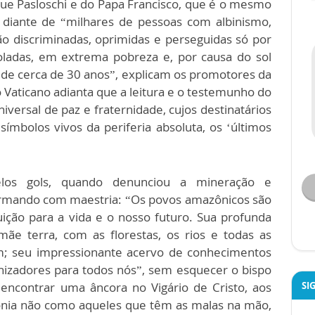
e Pasloschi e do Papa Francisco, que é o mesmo
 diante de “milhares de pessoas com albinismo,
ão discriminadas, oprimidas e perseguidas só por
oladas, em extrema pobreza e, por causa do sol
é de cerca de 30 anos”, explicam os promotores da
o Vaticano adianta que a leitura e o testemunho do
rsal de paz e fraternidade, cujos destinatários
 símbolos vivos da periferia absoluta, os ‘últimos
s gols, quando denunciou a mineração e
afirmando com maestria: “Os povos amazônicos são
ção para a vida e o nosso futuro. Sua profunda
mãe terra, com as florestas, os rios e todas as
; seu impressionante acervo de conhecimentos
izadores para todos nós”, sem esquecer o bispo
ncontrar uma âncora no Vigário de Cristo, aos
SI
ônia não como aqueles que têm as malas na mão,