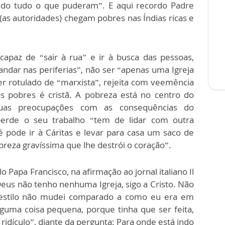
rado tudo o que puderam”. E aqui recordo Padre
s (as autoridades) chegam pobres nas Índias ricas e
apaz de “sair à rua” e ir à busca das pessoas,
, andar nas periferias”, não ser “apenas uma Igreja
r rotulado de “marxista”, rejeita com veemência
s pobres é cristã. A pobreza está no centro do
uas preocupações com as consequências do
erde o seu trabalho “tem de lidar com outra
é pode ir à Cáritas e levar para casa um saco de
reza gravíssima que lhe destrói o coração”.
Papa Francisco, na afirmação ao jornal italiano Il
eus não tenho nenhuma Igreja, sigo a Cristo. Não
 estilo não mudei comparado a como eu era em
guma coisa pequena, porque tinha que ser feita,
ridículo”, diante da pergunta: Para onde está indo