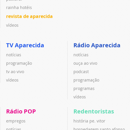
rainha hotéis
revista de aparecida
vídeos
TV Aparecida
Rádio Aparecida
notícias
notícias
programação
ouça ao vivo
tv ao vivo
podcast
vídeos
programação
programas
vídeos
Rádio POP
Redentoristas
empregos
história pe. vitor
notícias
hospedagem santo afonso