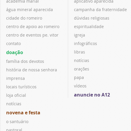
academia marial
aplicativo aparecida
água mineral aparecida
campanha da fraternidade
cidade do romeiro
dúvidas religiosas
centro de apoio ao romeiro
espiritualidade
centro de eventos pe. vitor
igreja
contato
infográficos
doação
libras
notícias
família dos devotos
orações
história de nossa senhora
papa
imprensa
vídeos
locais turísticos
anuncie no A12
loja oficial
notícias
novena e festa
o santuário
pastoral