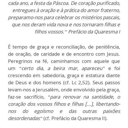
cada ano, a festa da Páscoa. De coração purificado,
entregues à oração e à prática do amor fraterno,
preparamo-nos para celebrar os mistérios pascais,
que nos deram vida nova e nos tornaram filhas e
filhos vossos.” Prefácio da Quaresma I
É tempo de graça e reconciliação, de penitência,
de oração, de caridade e de encontro com Jesus.
Peregrinos na fé, caminhamos com aquele que
um
“certo dia, a beira mar, apareceu”
e foi
crescendo em sabedoria, graça e estatura diante
de Deus e dos homens (cf. Lc 2,52). Seus passos
levam-nos a Jerusalém, onde envolvido pela graça,
faz-se sacrifício,
“para renovar na santidade, o
coração dos vossos filhos e filhas [...], libertando-
nos do egoísmo e das outras paixões
desordenadas”
(cf. Prefácio da Quaresma II).