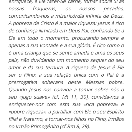
enriquece, é Ele fazer-Se carne, tomar sobre Si as
nossas fraquezas, os nossos pecados,
comunicando-nos a misericórdia infinita de Deus.
A pobreza de Cristo é a maior riqueza: Jesus é rico
de confiança ilimitada em Deus Pai, confiando-Se a
Ele em todo o momento, procurando sempre e
apenas a sua vontade e a sua glória. É rico como o
é uma criança que se sente amada e ama os seus
pais, não duvidando um momento sequer do seu
amor e da sua ternura. A riqueza de Jesus é Ele
ser o Filho: a sua relação única com o Pai é a
prerrogativa soberana deste Messias pobre.
Quando Jesus nos convida a tomar sobre nós o
seu «jugo suave» (cf. Mt 11, 30), convida-nos a
enriquecer-nos com esta sua «rica pobreza» e
«pobre riqueza», a partilhar com Ele o seu Espírito
filial e fraterno, a tornar-nos filhos no Filho, irmãos
no Irmão Primogénito (cf.Rm 8, 29).