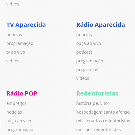
vídeos
TV Aparecida
Rádio Aparecida
notícias
notícias
programação
ouça ao vivo
tv ao vivo
podcast
vídeos
programação
programas
vídeos
Rádio POP
Redentoristas
empregos
história pe. vitor
notícias
hospedagem santo afonso
ouça ao vivo
missionários redentoristas
programação
missões redentoristas