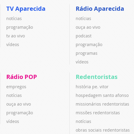
TV Aparecida
Rádio Aparecida
notícias
notícias
programação
ouça ao vivo
tv ao vivo
podcast
vídeos
programação
programas
vídeos
Rádio POP
Redentoristas
empregos
história pe. vitor
notícias
hospedagem santo afonso
ouça ao vivo
missionários redentoristas
programação
missões redentoristas
vídeos
notícias
obras sociais redentoristas