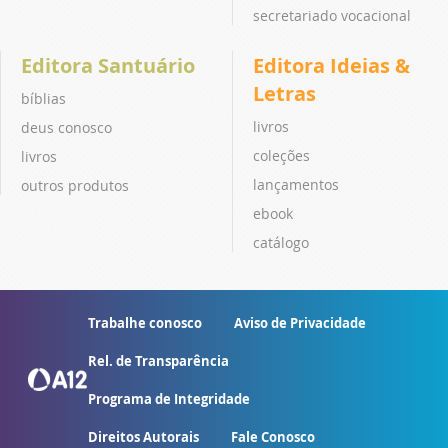
secretariado vocacional
Editora Santuário
Editora Ideias &
Letras
bíblias
livros
deus conosco
coleções
livros
lançamentos
outros produtos
ebook
catálogo
Trabalhe conosco
Aviso de Privacidade
Rel. de Transparência
Programa de Integridade
Direitos Autorais
Fale Conosco