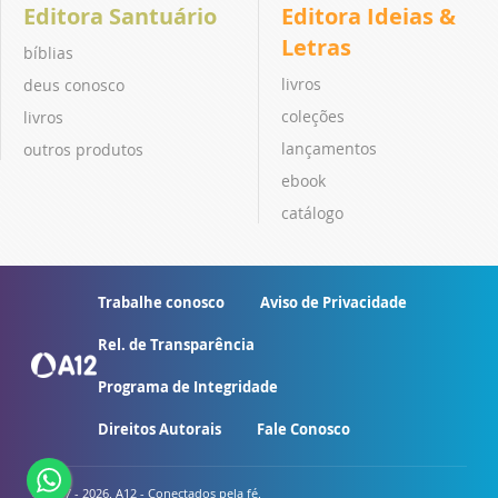
Editora Santuário
Editora Ideias &
Letras
bíblias
livros
deus conosco
coleções
livros
lançamentos
outros produtos
ebook
catálogo
Trabalhe conosco
Aviso de Privacidade
Rel. de Transparência
Programa de Integridade
Direitos Autorais
Fale Conosco
© 2007 - 2026. A12 - Conectados pela fé.