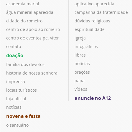
academia marial
aplicativo aparecida
água mineral aparecida
campanha da fraternidade
cidade do romeiro
dúvidas religiosas
centro de apoio ao romeiro
espiritualidade
centro de eventos pe. vitor
igreja
contato
infográficos
doação
libras
notícias
família dos devotos
orações
história de nossa senhora
papa
imprensa
vídeos
locais turísticos
anuncie no A12
loja oficial
notícias
novena e festa
o santuário