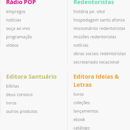
Rádio POP
Redentoristas
empregos
história pe. vitor
notícias
hospedagem santo afonso
ouça ao vivo
missionários redentoristas
programação
missões redentoristas
vídeos
notícias
obras sociais redentoristas
secretariado vocacional
Editora Santuário
Editora Ideias &
Letras
bíblias
livros
deus conosco
coleções
livros
lançamentos
outros produtos
ebook
catálogo