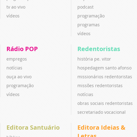
tv ao vivo
podcast
vídeos
programação
programas
vídeos
Rádio POP
Redentoristas
empregos
história pe. vitor
notícias
hospedagem santo afonso
ouça ao vivo
missionários redentoristas
programação
missões redentoristas
vídeos
notícias
obras sociais redentoristas
secretariado vocacional
Editora Santuário
Editora Ideias &
Letras