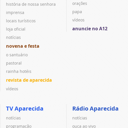
orações
história de nossa senhora
papa
imprensa
vídeos
locais turísticos
anuncie no A12
loja oficial
notícias
novena e festa
o santuário
pastoral
rainha hotéis
revista de aparecida
vídeos
TV Aparecida
Rádio Aparecida
notícias
notícias
programação
ouça ao vivo