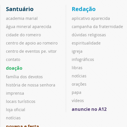
Santuário
Redação
academia marial
aplicativo aparecida
água mineral aparecida
campanha da fraternidade
cidade do romeiro
dúvidas religiosas
centro de apoio ao romeiro
espiritualidade
centro de eventos pe. vitor
igreja
contato
infográficos
doação
libras
notícias
família dos devotos
orações
história de nossa senhora
papa
imprensa
vídeos
locais turísticos
anuncie no A12
loja oficial
notícias
novena e festa