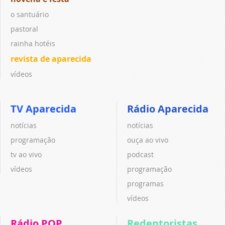
o santuário
pastoral
rainha hotéis
revista de aparecida
vídeos
TV Aparecida
Rádio Aparecida
notícias
notícias
programação
ouça ao vivo
tv ao vivo
podcast
vídeos
programação
programas
vídeos
Rádio POP
Redentoristas