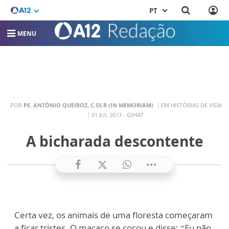
PT
MENU
POR
PE. ANTÔNIO QUEIROZ, C.SS.R (IN MEMORIAM)
EM HISTÓRIAS DE VIDA
01 JUL 2013 - 02H47
A bicharada descontente
Certa vez, os animais de uma floresta começaram
a ficar tristes. O macaco se coçou e disse: “Eu não