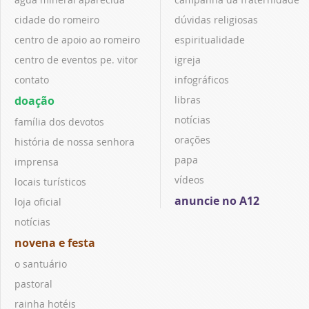
cidade do romeiro
dúvidas religiosas
centro de apoio ao romeiro
espiritualidade
centro de eventos pe. vitor
igreja
contato
infográficos
doação
libras
notícias
família dos devotos
orações
história de nossa senhora
papa
imprensa
vídeos
locais turísticos
anuncie no A12
loja oficial
notícias
novena e festa
o santuário
pastoral
rainha hotéis