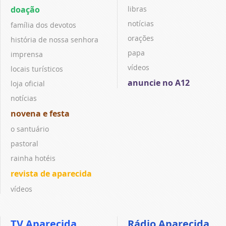
doação
libras
notícias
família dos devotos
orações
história de nossa senhora
papa
imprensa
vídeos
locais turísticos
anuncie no A12
loja oficial
notícias
novena e festa
o santuário
pastoral
rainha hotéis
revista de aparecida
vídeos
TV Aparecida
Rádio Aparecida