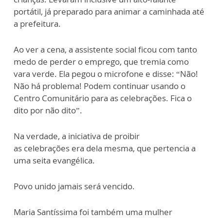
portátil, já preparado para animar a caminhada até
a prefeit
u
ra.
Ao ver a cena, a assistente social
ficou com tanto
medo de perder o emprego, que tremia c
o
mo
vara verde
. Ela pegou o microfone e disse: “Não!
Não há problema! Podem contin
u
ar usando o
C
entro
C
omunitário para as cel
e
brações. Fica o
dito por não dito”.
Na verdade,
a iniciativa de proibir
a
s
celebraç
õ
es
era dela
mesma
, que pertencia a
uma seita
evangélica
.
Povo unido jamais será vencido.
Maria Santíssima f
oi também uma mulher