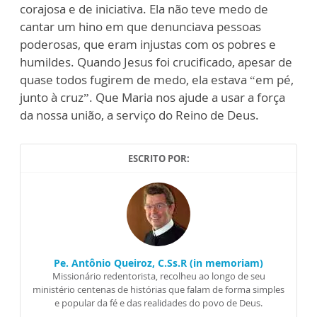
corajosa e de iniciativa. Ela não teve medo de
ca
n
tar um hino em que denunciava pessoas
poderosas
,
que eram injustas com os pobres e
h
u
mildes
. Quando Jesus foi crucificado, apesar de
quase todos fugirem de medo, ela estava “em pé,
jun
to à cruz”. Que Mari
a nos ajude a usar a força
da nossa união
, a serviço do Reino de Deus
.
ESCRITO POR:
Pe. Antônio Queiroz, C.Ss.R (in memoriam)
Missionário redentorista, recolheu ao longo de seu
ministério centenas de histórias que falam de forma simples
e popular da fé e das realidades do povo de Deus.