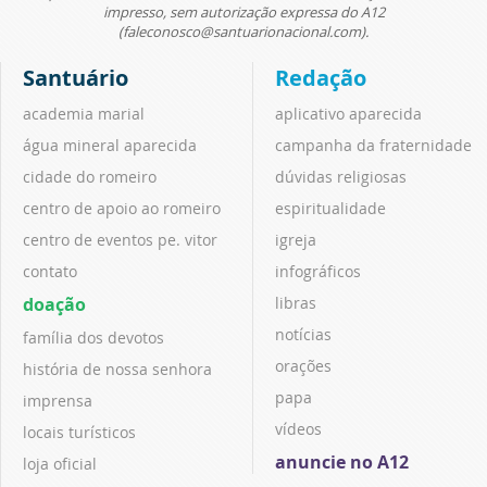
impresso, sem autorização expressa do A12
(faleconosco@santuarionacional.com).
Santuário
Redação
academia marial
aplicativo aparecida
água mineral aparecida
campanha da fraternidade
cidade do romeiro
dúvidas religiosas
centro de apoio ao romeiro
espiritualidade
centro de eventos pe. vitor
igreja
contato
infográficos
doação
libras
notícias
família dos devotos
orações
história de nossa senhora
papa
imprensa
vídeos
locais turísticos
anuncie no A12
loja oficial