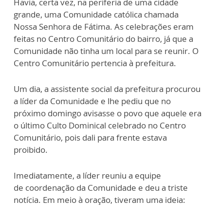
Havia, certa vez, na periferia de uma cidade
grande, uma Comunidade
católica chamada
N
ossa
S
enhora
de Fátima. A
s celebrações
eram
feitas
no
Centro C
omunitário do bairro,
já que a
Comunidade não tinha um local para se reunir.
O
Ce
ntro Comunitário per
tencia à pr
e
feit
u
ra.
Um dia, a assistente social da prefeitura procurou
a líder da Comunidade e lhe pediu que no
próximo domingo avisasse o povo que aquel
e era
o último Culto Dominical celebrado no Centro
Comunitário
, pois dali para frente estava
proibido.
Imediatamente, a
líder reuniu a equipe
de
coordenação da
Comunidade e
deu a triste
notícia
. E
m meio à oração, tiveram
uma
ideia: