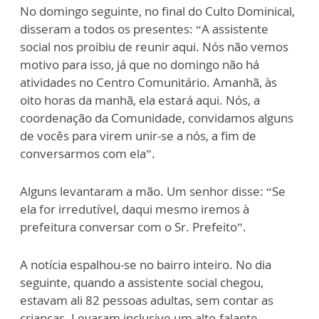
No domingo seguinte, no final d
o Culto Dominical,
disseram a todos os presentes
:
“A assi
s
tente
social nos proibiu de reunir aqui. Nós não vemos
motivo para isso,
já que
no domi
n
go não há
atividades no
Centro C
omunitário. Amanhã, às
oito horas da manhã, ela estará aqui. Nós, a
coordenação da Comunidade, convidamos alguns
de vocês para virem
unir-se a nós,
a fim de
conve
r
sarmos com ela”.
Algu
ns
levantaram a mão.
Um senhor disse: “Se
ela
for irredutível
, daqui mesmo ir
e
mos à
prefeitura conversar com o
S
r. Prefeito”.
A notícia
espalhou-se n
o bairro inteiro. No dia
seguinte, quando a assistente social ch
e
gou,
estavam ali
82 pessoas adultas, sem contar as
crianças. Levaram inclusive
um alto-falante