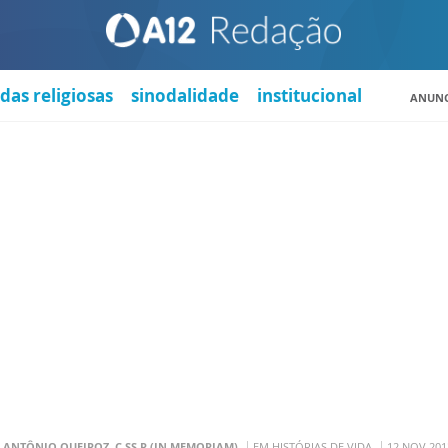
das religiosas
sinodalidade
institucional
ANUNC
. ANTÔNIO QUEIROZ, C.SS.R (IN MEMORIAM)
EM HISTÓRIAS DE VIDA
12 NOV 201