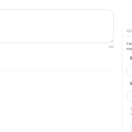
QU
Cad
500
me
S