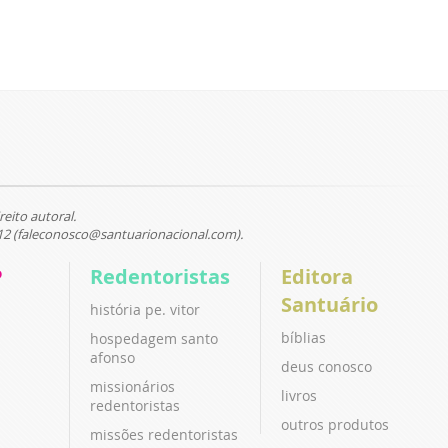
reito autoral.
12 (faleconosco@santuarionacional.com).
P
Redentoristas
Editora
Santuário
história pe. vitor
bíblias
hospedagem santo
afonso
deus conosco
missionários
livros
redentoristas
outros produtos
missões redentoristas