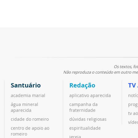
Os textos, fo
Não reproduza o conteúdo em outro meio
Santuário
Redação
TV
academia marial
aplicativo aparecida
notí
água mineral
campanha da
prog
aparecida
fraternidade
tv ao
cidade do romeiro
dúvidas religiosas
víde
centro de apoio ao
espiritualidade
romeiro
igreja