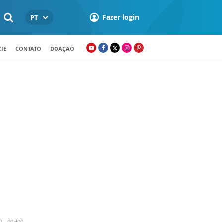
Fazer login
PT
IE
CONTATO
DOAÇÃO
2 - 00H00